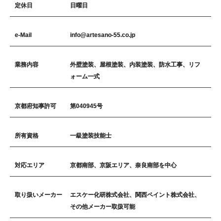
定休日
日曜日
e-Mail
info@artesano-55.co.jp
業務内容
外壁塗装、屋根塗装、内装塗装、防水工事、リフ
ォーム一式
京都府知事許可
第040945号
所有資格
一級塗装技能士
対応エリア
京都南部、京阪エリア、奈良南部を中心
取り扱いメーカー
エスケー化研株式会社、関西ペイント株式会社、
その他メーカー取扱可能